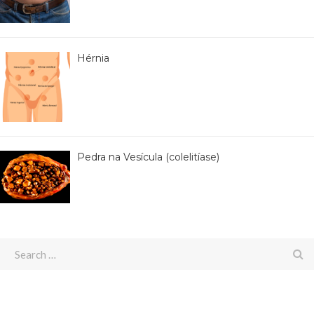
Hérnia
Pedra na Vesícula (colelitíase)