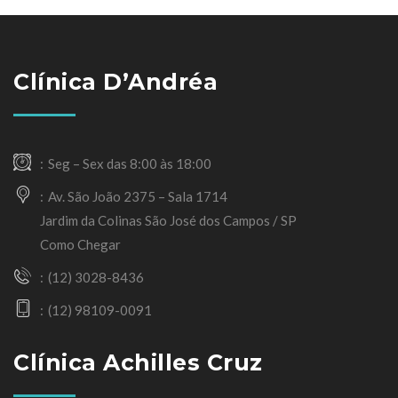
Clínica D’Andréa
Seg – Sex das 8:00 às 18:00
Av. São João 2375 – Sala 1714
Jardim da Colinas São José dos Campos / SP
Como Chegar
(12) 3028-8436
(12) 98109-0091
Clínica Achilles Cruz