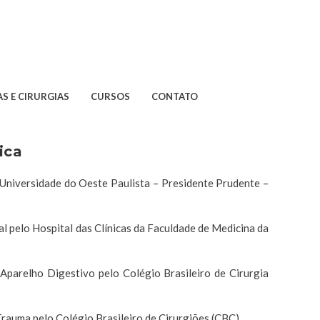
S E CIRURGIAS
CURSOS
CONTATO
ica
Universidade do Oeste Paulista – Presidente Prudente –
al pelo Hospital das Clínicas da Faculdade de Medicina da
 Aparelho Digestivo pelo Colégio Brasileiro de Cirurgia
Trauma pelo Colégio Brasileiro de Cirurgiões (CBC)